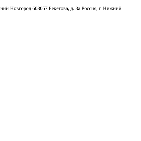
жний Новгород
603057
Бекетова, д. 3а
Россия
,
г. Нижний