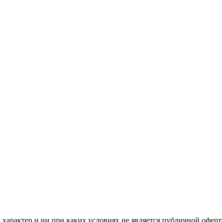
арактер и ни при каких условиях не является публичной оферт