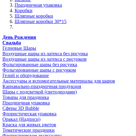
Праздничная упаковка
Коробки
Шляпные коробки
Шляпные коробки 30*15
День Рождения
Свадьба
Гелиевые Шары
Воздушные шары из латекса без рисунка
Воздушные шары из латекса с рисунком
Фольгированные шары без рисунка
Фольгированные шары с рисунком
Гелий и оборудование
Аксессуары и вспомогательные материалы для шаров
Карнавально-праздничная продукция
Шары с подсветкой (светодиодами)
Товары для праздника
Праздничная упаковка
Сферы 3D Bubble
Флористическая упаковка
Оракал (Надписи)
Краска для живых цветов
Тематические праздники
Флористические аксессуары