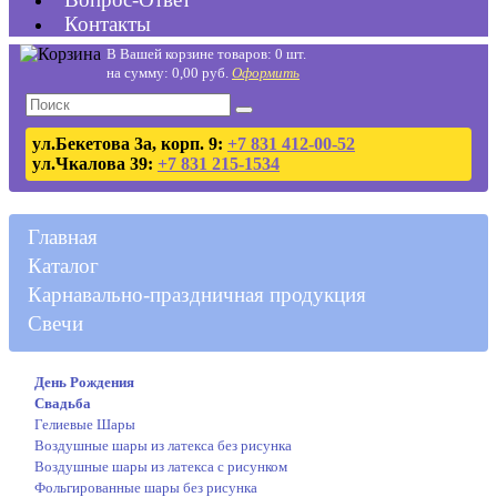
Контакты
В Вашей корзине товаров: 0 шт.
на сумму: 0,00 руб.
Оформить
ул.Бекетова 3а, корп. 9:
+7 831 412-00-52
ул.Чкалова 39:
+7 831 215-1534
Главная
Каталог
Карнавально-праздничная продукция
Свечи
День Рождения
Свадьба
Гелиевые Шары
Воздушные шары из латекса без рисунка
Воздушные шары из латекса с рисунком
Фольгированные шары без рисунка