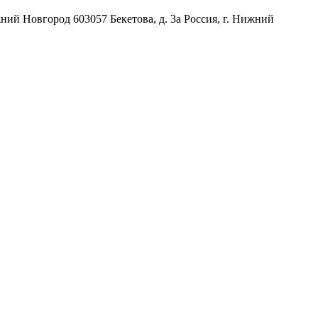
жний Новгород
603057
Бекетова, д. 3а
Россия
,
г. Нижний