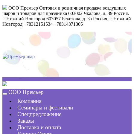
ООО Премьер
Оптовая и розничная продажа воздушных
шаров и товаров для праздника
603002
Чкалова, д. 39
Россия
,
г. Нижний Новгород
603057
Бекетова, д. 3а
Россия
,
г. Нижний
Новгород
+78312151534
+78314371305
ООО Премьер
Компания
Семинары и фестивали
Спецпредложение
Заказы
Доставка и оплата
Вопрос-Ответ