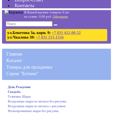
Контакты
В Вашей корзине товаров: 0 шт.
на сумму: 0,00 руб.
Оформить
ул.Бекетова 3а, корп. 9:
+7 831 412-00-52
ул.Чкалова 39:
+7 831 215-1534
Главная
Каталог
Товары для праздника
Серия "Бэтмен"
День Рождения
Свадьба
Гелиевые Шары
Воздушные шары из латекса без рисунка
Воздушные шары из латекса с рисунком
Фольгированные шары без рисунка