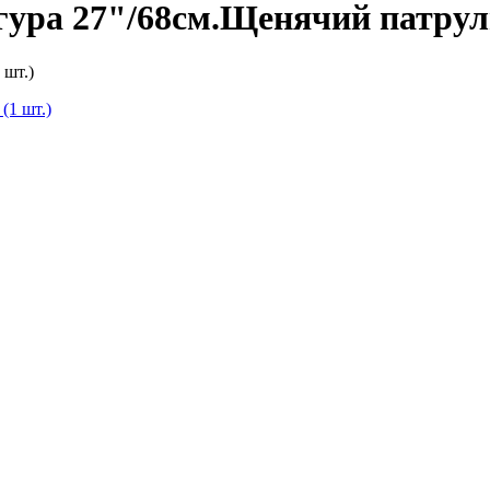
ра 27"/68см.Щенячий патруль
 шт.)