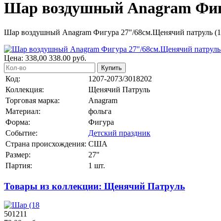
Шар воздушный Anagram Фигу
Шар воздушный Anagram Фигура 27"/68см.Щенячий патруль (1
Цена:
338,00
338.00
руб.
Купить
Код:
1207-2073/3018202
Коллекция:
Щенячий Патруль
Торговая марка:
Anagram
Материал:
фольга
Форма:
Фигура
Событие:
Детский праздник
Страна происхождения:
США
Размер:
27"
Партия:
1 шт.
Товары из коллекции: Щенячий Патруль
501211