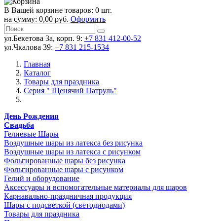
В Вашей корзине товаров: 0 шт.
на сумму: 0,00 руб.
Оформить
ул.Бекетова 3а, корп. 9:
+7 831 412-00-52
ул.Чкалова 39:
+7 831 215-1534
Главная
Каталог
Товары для праздника
Серия " Щенячий Патруль"
День Рождения
Свадьба
Гелиевые Шары
Воздушные шары из латекса без рисунка
Воздушные шары из латекса с рисунком
Фольгированные шары без рисунка
Фольгированные шары с рисунком
Гелий и оборудование
Аксессуары и вспомогательные материалы для шаров
Карнавально-праздничная продукция
Шары с подсветкой (светодиодами)
Товары для праздника