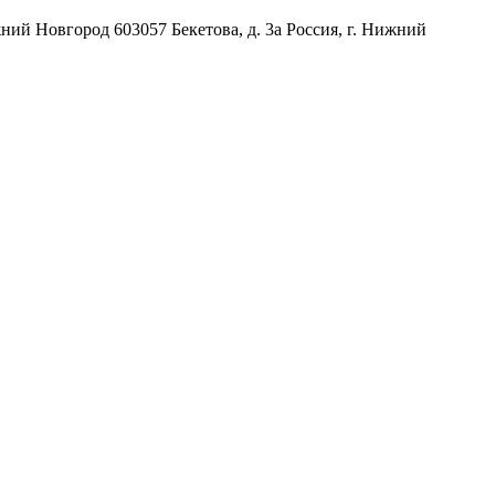
жний Новгород
603057
Бекетова, д. 3а
Россия
,
г. Нижний