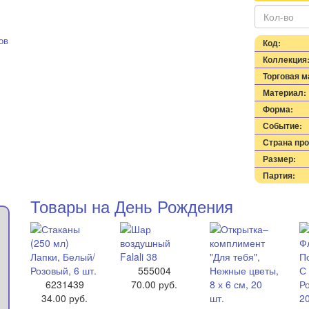
ов
Код:
Коллекция
Торговая м
Материал:
Форма:
Событие:
Страна пр
Размер:
Партия:
Товары на День Рождения
555004
6231439
70.00 руб.
34.00 руб.