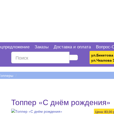
ецпредложение
Заказы
Доставка и оплата
Вопрос-
ул.Бекетова 
ул.Чкалова 
Топперы
Топпер «С днём рождения»
Цена:
83,00