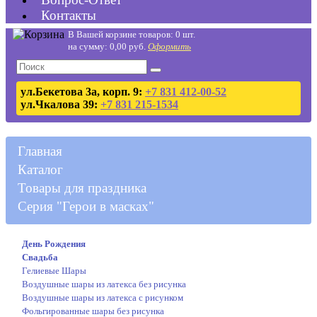
Контакты
В Вашей корзине товаров: 0 шт.
на сумму: 0,00 руб.
Оформить
ул.Бекетова 3а, корп. 9:
+7 831 412-00-52
ул.Чкалова 39:
+7 831 215-1534
Главная
Каталог
Товары для праздника
Серия "Герои в масках"
День Рождения
Свадьба
Гелиевые Шары
Воздушные шары из латекса без рисунка
Воздушные шары из латекса с рисунком
Фольгированные шары без рисунка