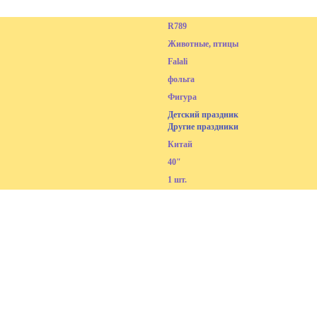
R789
Животные, птицы
Falali
фольга
Фигура
Детский праздник
Другие праздники
Китай
40"
1 шт.