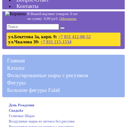
Контакты
В Вашей корзине товаров: 0 шт.
на сумму: 0,00 руб.
Оформить
ул.Бекетова 3а, корп. 9:
+7 831 412-00-52
ул.Чкалова 39:
+7 831 215-1534
Главная
Каталог
Фольгированные шары с рисунком
Фигуры
Большие фигуры Falali
День Рождения
Свадьба
Гелиевые Шары
Воздушные шары из латекса без рисунка
Воздушные шары из латекса с рисунком