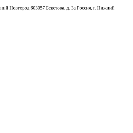
жний Новгород
603057
Бекетова, д. 3а
Россия
,
г. Нижний