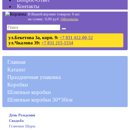
Контакты
В Вашей корзине товаров: 0 шт.
на сумму: 0,00 руб.
Оформить
ул.Бекетова 3а, корп. 9:
+7 831 412-00-52
ул.Чкалова 39:
+7 831 215-1534
Главная
Каталог
Праздничная упаковка
Коробки
Шляпные коробки
Шляпные коробки 30*30см
День Рождения
Свадьба
Гелиевые Шары