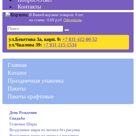
Контакты
В Вашей корзине товаров: 0 шт.
на сумму: 0,00 руб.
Оформить
ул.Бекетова 3а, корп. 9:
+7 831 412-00-52
ул.Чкалова 39:
+7 831 215-1534
Главная
Каталог
Праздничная упаковка
Пакеты
Пакеты крафтовые
День Рождения
Свадьба
Гелиевые Шары
Воздушные шары из латекса без рисунка
Воздушные шары из латекса с рисунком