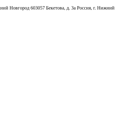
жний Новгород
603057
Бекетова, д. 3а
Россия
,
г. Нижний