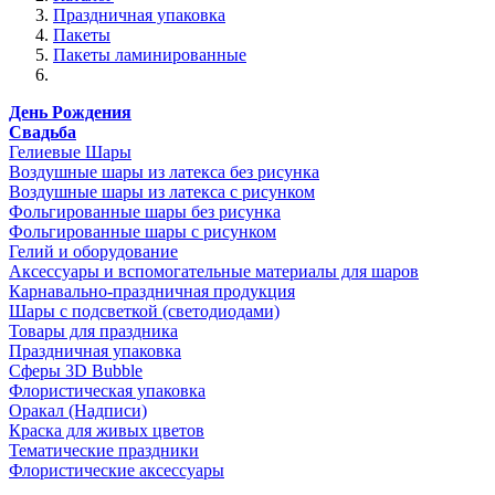
Праздничная упаковка
Пакеты
Пакеты ламинированные
День Рождения
Свадьба
Гелиевые Шары
Воздушные шары из латекса без рисунка
Воздушные шары из латекса с рисунком
Фольгированные шары без рисунка
Фольгированные шары с рисунком
Гелий и оборудование
Аксессуары и вспомогательные материалы для шаров
Карнавально-праздничная продукция
Шары с подсветкой (светодиодами)
Товары для праздника
Праздничная упаковка
Сферы 3D Bubble
Флористическая упаковка
Оракал (Надписи)
Краска для живых цветов
Тематические праздники
Флористические аксессуары