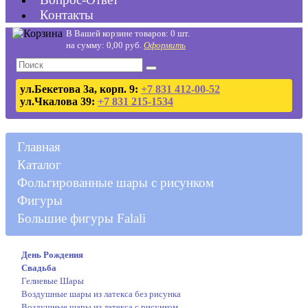
Контакты
В Вашей корзине товаров: 0 шт.
на сумму: 0,00 руб.
Оформить
ул.Бекетова 3а, корп. 9:
+7 831 412-00-52
ул.Чкалова 39:
+7 831 215-1534
Главная
Каталог
Фольгированные шары с рисунком
Фигуры
Большие фигуры Falali
День Рождения
Свадьба
Гелиевые Шары
Воздушные шары из латекса без рисунка
Воздушные шары из латекса с рисунком