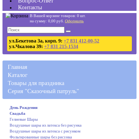
Вопрос-Ответ
Контакты
В Вашей корзине товаров: 0 шт.
на сумму: 0,00 руб.
Оформить
ул.Бекетова 3а, корп. 9:
+7 831 412-00-52
ул.Чкалова 39:
+7 831 215-1534
Главная
Каталог
Товары для праздника
Серия "Сказочный патруль"
День Рождения
Свадьба
Гелиевые Шары
Воздушные шары из латекса без рисунка
Воздушные шары из латекса с рисунком
Фольгированные шары без рисунка