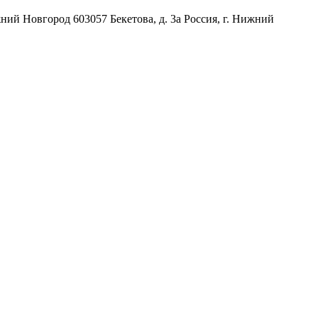
жний Новгород
603057
Бекетова, д. 3а
Россия
,
г. Нижний