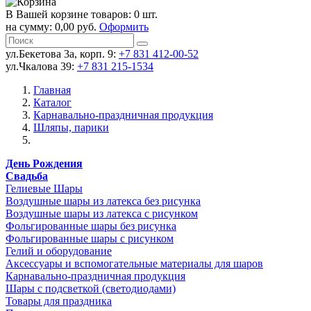
В Вашей корзине товаров: 0 шт.
на сумму: 0,00 руб.
Оформить
ул.Бекетова 3а, корп. 9:
+7 831 412-00-52
ул.Чкалова 39:
+7 831 215-1534
Главная
Каталог
Карнавально-праздничная продукция
Шляпы, парики
День Рождения
Свадьба
Гелиевые Шары
Воздушные шары из латекса без рисунка
Воздушные шары из латекса с рисунком
Фольгированные шары без рисунка
Фольгированные шары с рисунком
Гелий и оборудование
Аксессуары и вспомогательные материалы для шаров
Карнавально-праздничная продукция
Шары с подсветкой (светодиодами)
Товары для праздника