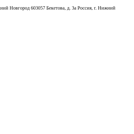
жний Новгород
603057
Бекетова, д. 3а
Россия
,
г. Нижний