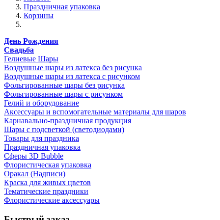
Праздничная упаковка
Корзины
День Рождения
Свадьба
Гелиевые Шары
Воздушные шары из латекса без рисунка
Воздушные шары из латекса с рисунком
Фольгированные шары без рисунка
Фольгированные шары с рисунком
Гелий и оборудование
Аксессуары и вспомогательные материалы для шаров
Карнавально-праздничная продукция
Шары с подсветкой (светодиодами)
Товары для праздника
Праздничная упаковка
Сферы 3D Bubble
Флористическая упаковка
Оракал (Надписи)
Краска для живых цветов
Тематические праздники
Флористические аксессуары
Быстрый заказ