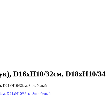
ук), D16xH10/32см, D18xH10/34
м, D21xH10/36см, 3шт. белый