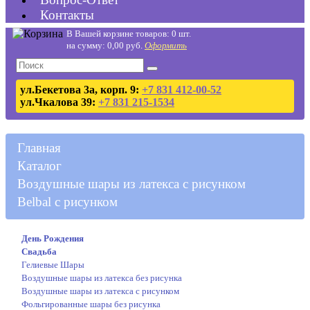
Контакты
В Вашей корзине товаров: 0 шт.
на сумму: 0,00 руб.
Оформить
ул.Бекетова 3а, корп. 9:
+7 831 412-00-52
ул.Чкалова 39:
+7 831 215-1534
Главная
Каталог
Воздушные шары из латекса с рисунком
Belbal с рисунком
День Рождения
Свадьба
Гелиевые Шары
Воздушные шары из латекса без рисунка
Воздушные шары из латекса с рисунком
Фольгированные шары без рисунка