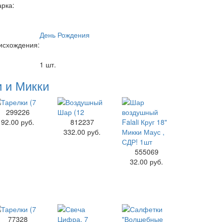
арка:
День Рождения
исхождения:
1 шт.
и и Микки
299226
92.00 руб.
812237
332.00 руб.
555069
32.00 руб.
77328