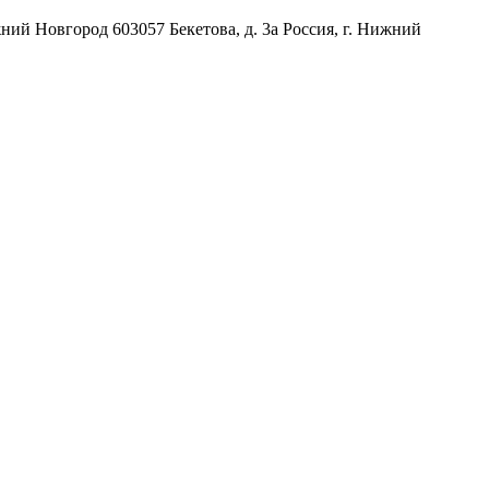
жний Новгород
603057
Бекетова, д. 3а
Россия
,
г. Нижний