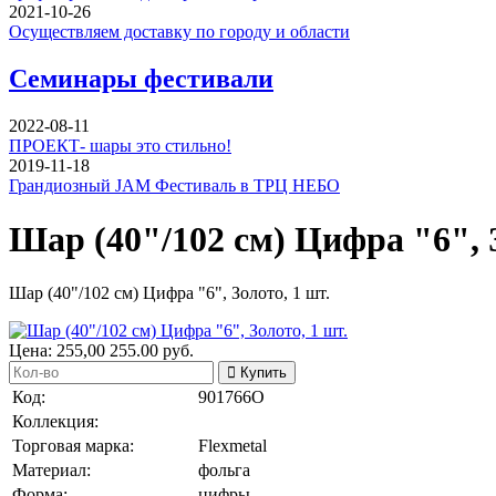
2021-10-26
Осуществляем доставку по городу и области
Семинары фестивали
2022-08-11
ПРОЕКТ- шары это стильно!
2019-11-18
Грандиозный JAM Фестиваль в ТРЦ НЕБО
Шар (40"/102 см) Цифра "6", З
Шар (40"/102 см) Цифра "6", Золото, 1 шт.
Цена:
255,00
255.00
руб.
Купить
Код:
901766O
Коллекция:
Торговая марка:
Flexmetal
Материал:
фольга
Форма:
цифры