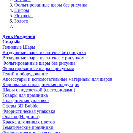
Фольгированные шары без рисунка
Цифры
Flexmetal
Золото
День Рождения
Свадьба
Гелиевые Шары
Воздушные шары из латекса без рисунка
Воздушные шары из латекса с рисунком
Фольгированные шары без рисунка
Фольгированные шары с рисунком
Гелий и оборудование
Аксессуары и вспомогательные материалы для шаров
Карнавально-праздничная продукция
Шары с подсветкой (светодиодами)
Товары для праздника
Праздничная упаковка
Сферы 3D Bubble
Флористическая упаковка
Оракал (Надписи)
Краска для живых цветов
Тематические праздники
Флористические аксессуары