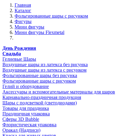
Главная
Каталог
Фольгированные шары с рисунком
Фигуры
Мини фигуры
Мини фигуры Flexmetal
День Рождения
Свадьба
Гелиевые Шары
Воздушные шары из латекса без рисунка
Воздушные шары из латекса с рисунком
Фольгированные шары без рисунка
Фольгированные шары с рисунком
Гелий и оборудование
Аксессуары и вспомогательные материалы для шаров
Карнавально-праздничная продукция
Шары с подсветкой (светодиодами)
Товары для праздника
Праздничная упаковка
Сферы 3D Bubble
Флористическая упаковка
Оракал (Надписи)
Краска для живых цветов