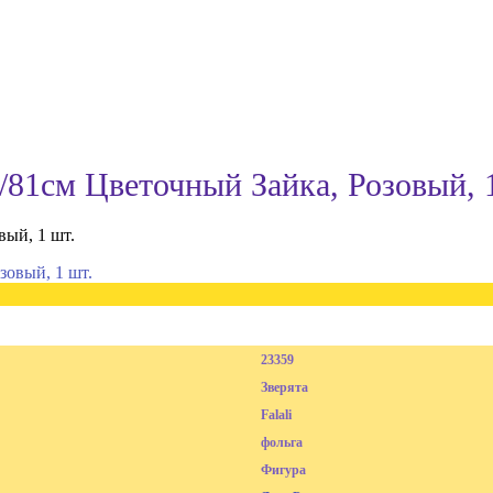
/81см Цветочный Зайка, Розовый, 
вый, 1 шт.
23359
Зверята
Falali
фольга
Фигура