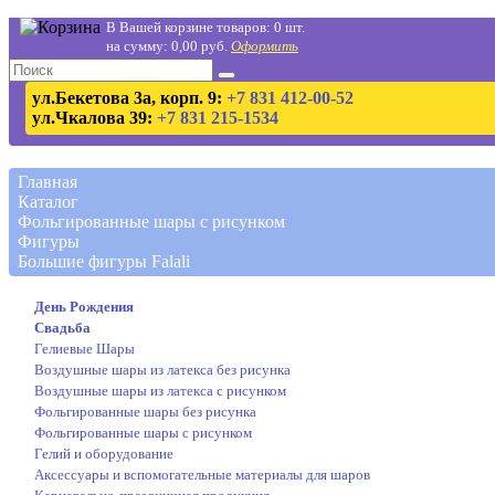
В Вашей корзине товаров: 0 шт.
на сумму: 0,00 руб.
Оформить
ул.Бекетова 3а, корп. 9:
+7 831 412-00-52
ул.Чкалова 39:
+7 831 215-1534
Главная
Каталог
Фольгированные шары с рисунком
Фигуры
Большие фигуры Falali
День Рождения
Свадьба
Гелиевые Шары
Воздушные шары из латекса без рисунка
Воздушные шары из латекса с рисунком
Фольгированные шары без рисунка
Фольгированные шары с рисунком
Гелий и оборудование
Аксессуары и вспомогательные материалы для шаров