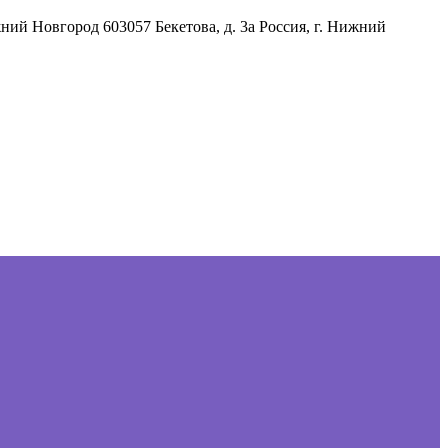
жний Новгород
603057
Бекетова, д. 3а
Россия
,
г. Нижний