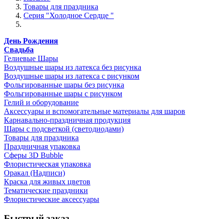
Товары для праздника
Серия "Холодное Сердце "
День Рождения
Свадьба
Гелиевые Шары
Воздушные шары из латекса без рисунка
Воздушные шары из латекса с рисунком
Фольгированные шары без рисунка
Фольгированные шары с рисунком
Гелий и оборудование
Аксессуары и вспомогательные материалы для шаров
Карнавально-праздничная продукция
Шары с подсветкой (светодиодами)
Товары для праздника
Праздничная упаковка
Сферы 3D Bubble
Флористическая упаковка
Оракал (Надписи)
Краска для живых цветов
Тематические праздники
Флористические аксессуары
Быстрый заказ