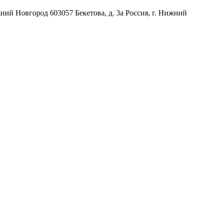
жний Новгород
603057
Бекетова, д. 3а
Россия
,
г. Нижний