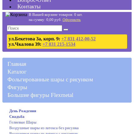
Контакты
В Вашей корзине товаров: 0 шт.
на сумму: 0,00 руб.
Оформить
ул.Бекетова 3а, корп. 9:
+7 831 412-00-52
ул.Чкалова 39:
+7 831 215-1534
Главная
Каталог
Фольгированные шары с рисунком
Фигуры
Большие фигуры Flexmetal
День Рождения
Свадьба
Гелиевые Шары
Воздушные шары из латекса без рисунка
Воздушные шары из латекса с рисунком