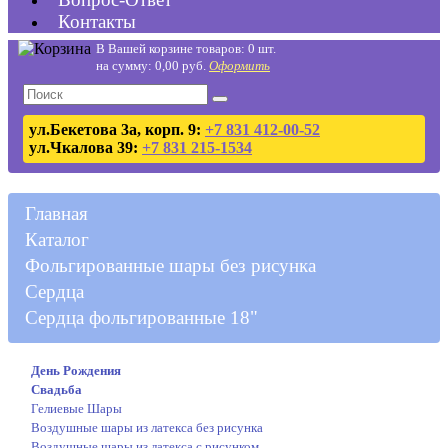
Контакты
В Вашей корзине товаров: 0 шт.
на сумму: 0,00 руб.
Оформить
ул.Бекетова 3а, корп. 9:
+7 831 412-00-52
ул.Чкалова 39:
+7 831 215-1534
Главная
Каталог
Фольгированные шары без рисунка
Сердца
Сердца фольгированные 18"
День Рождения
Свадьба
Гелиевые Шары
Воздушные шары из латекса без рисунка
Воздушные шары из латекса с рисунком