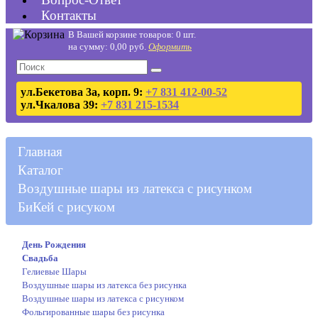
Контакты
В Вашей корзине товаров: 0 шт.
на сумму: 0,00 руб.
Оформить
ул.Бекетова 3а, корп. 9:
+7 831 412-00-52
ул.Чкалова 39:
+7 831 215-1534
Главная
Каталог
Воздушные шары из латекса с рисунком
БиКей с рисуком
День Рождения
Свадьба
Гелиевые Шары
Воздушные шары из латекса без рисунка
Воздушные шары из латекса с рисунком
Фольгированные шары без рисунка