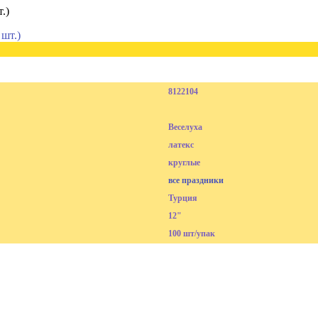
.)
8122104
Веселуха
латекс
круглые
все праздники
Турция
12"
100 шт/упак