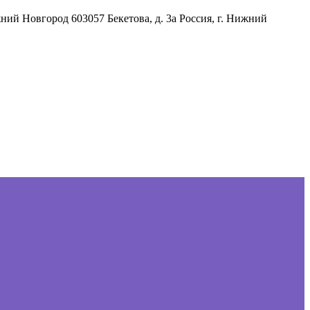
жний Новгород
603057
Бекетова, д. 3а
Россия
,
г. Нижний