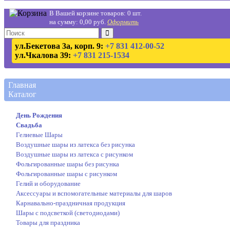
В Вашей корзине товаров: 0 шт.
на сумму: 0,00 руб.
Оформить
ул.Бекетова 3а, корп. 9:
+7 831 412-00-52
ул.Чкалова 39:
+7 831 215-1534
Главная
Каталог
День Рождения
Свадьба
Гелиевые Шары
Воздушные шары из латекса без рисунка
Воздушные шары из латекса с рисунком
Фольгированные шары без рисунка
Фольгированные шары с рисунком
Гелий и оборудование
Аксессуары и вспомогательные материалы для шаров
Карнавально-праздничная продукция
Шары с подсветкой (светодиодами)
Товары для праздника