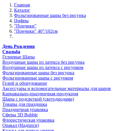
Главная
Каталог
Фольгированные шары без рисунка
Цифры
"Пончики"
"Пончики" 40"/102см
День Рождения
Свадьба
Гелиевые Шары
Воздушные шары из латекса без рисунка
Воздушные шары из латекса с рисунком
Фольгированные шары без рисунка
Фольгированные шары с рисунком
Гелий и оборудование
Аксессуары и вспомогательные материалы для шаров
Карнавально-праздничная продукция
Шары с подсветкой (светодиодами)
Товары для праздника
Праздничная упаковка
Сферы 3D Bubble
Флористическая упаковка
Оракал (Надписи)
Краска для живых цветов