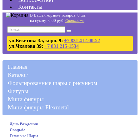
Контакты
В Вашей корзине товаров: 0 шт.
на сумму: 0,00 руб.
Оформить
ул.Бекетова 3а, корп. 9:
+7 831 412-00-52
ул.Чкалова 39:
+7 831 215-1534
Главная
Каталог
Фольгированные шары с рисунком
Фигуры
Мини фигуры
Мини фигуры Flexmetal
День Рождения
Свадьба
Гелиевые Шары