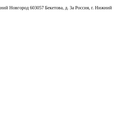
жний Новгород
603057
Бекетова, д. 3а
Россия
,
г. Нижний