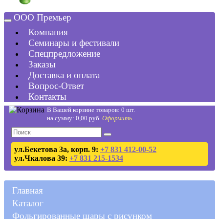
ООО Премьер
Компания
Семинары и фестивали
Спецпредложение
Заказы
Доставка и оплата
Вопрос-Ответ
Контакты
В Вашей корзине товаров: 0 шт.
на сумму: 0,00 руб.
Оформить
ул.Бекетова 3а, корп. 9:
+7 831 412-00-52
ул.Чкалова 39:
+7 831 215-1534
Главная
Каталог
Фольгированные шары с рисунком