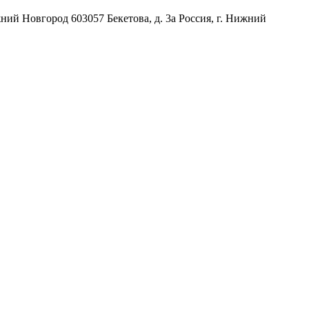
жний Новгород
603057
Бекетова, д. 3а
Россия
,
г. Нижний