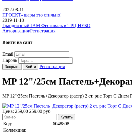
2022-08-11
ПРОЕКТ- шары это стильно!
2019-11-18
Грандиозный JAM Фестиваль в ТРЦ НЕБО
Авторизация/Регистрация
Войти на сайт
Email
Пароль
Регистрация
Закрыть
Войти
MP 12"/25см Пастель+Декорато
MP 12"/25см Пастель+Декоратор (растр) 2 ст. рис Торт С Днем
Цена:
259,00
259.00
руб.
Купить
Код:
6048808
Коллекция: