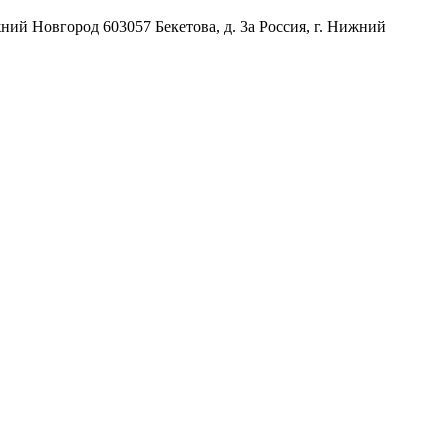
жний Новгород
603057
Бекетова, д. 3а
Россия
,
г. Нижний