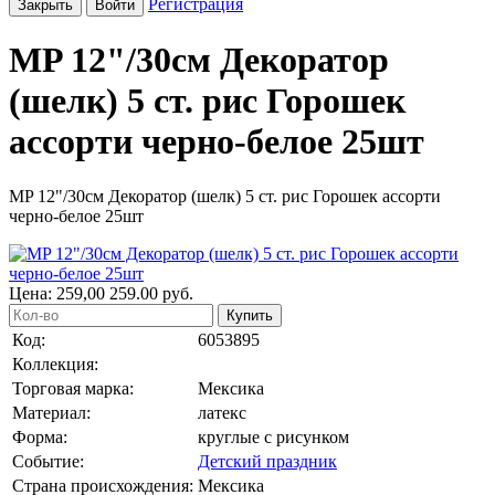
Регистрация
Закрыть
Войти
MP 12"/30см Декоратор
(шелк) 5 ст. рис Горошек
ассорти черно-белое 25шт
MP 12"/30см Декоратор (шелк) 5 ст. рис Горошек ассорти
черно-белое 25шт
Цена:
259,00
259.00
руб.
Купить
Код:
6053895
Коллекция:
Торговая марка:
Мексика
Материал:
латекс
Форма:
круглые с рисунком
Событие:
Детский праздник
Страна происхождения:
Мексика