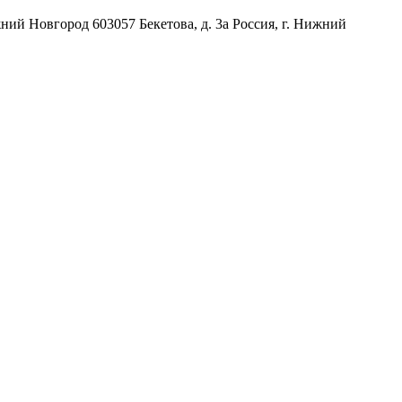
жний Новгород
603057
Бекетова, д. 3а
Россия
,
г. Нижний