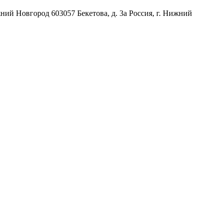
жний Новгород
603057
Бекетова, д. 3а
Россия
,
г. Нижний