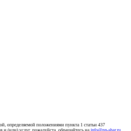
ой, определяемой положениями пункта 1 статьи 437
 и (или) услуг, пожалуйста, обращайтесь на
info@nn-shar.ru