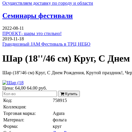
Осуществляем доставку по городу и области
Семинары фестивали
2022-08-11
ПРОЕКТ- шары это стильно!
2019-11-18
Грандиозный JAM Фестиваль в ТРЦ НЕБО
Шар (18''/46 см) Круг, С Дне
Шар (18''/46 см) Круг, С Днем Рождения, Крутой праздник!, Чер
Цена:
64,00
64.00
руб.
Купить
Код:
758915
Коллекция:
Торговая марка:
Agura
Материал:
фольга
Форма:
круг