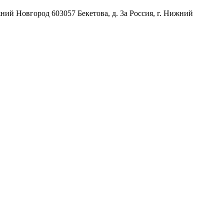
жний Новгород
603057
Бекетова, д. 3а
Россия
,
г. Нижний