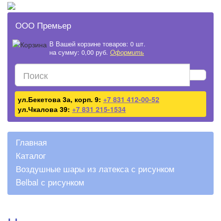
ООО Премьер
В Вашей корзине товаров: 0 шт.
на сумму: 0,00 руб.
Оформить
ул.Бекетова 3а, корп. 9:
+7 831 412-00-52
ул.Чкалова 39:
+7 831 215-1534
Главная
Каталог
Воздушные шары из латекса с рисунком
Belbal с рисунком