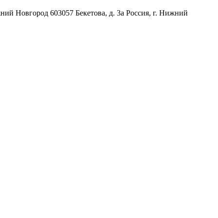
жний Новгород
603057
Бекетова, д. 3а
Россия
,
г. Нижний