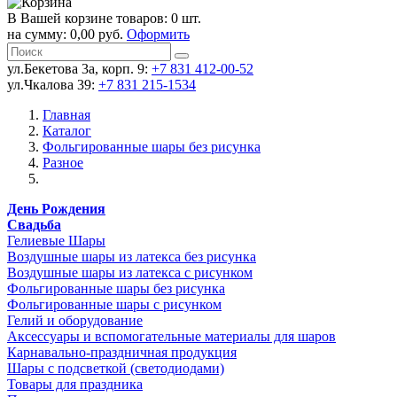
В Вашей корзине товаров: 0 шт.
на сумму: 0,00 руб.
Оформить
ул.Бекетова 3а, корп. 9:
+7 831 412-00-52
ул.Чкалова 39:
+7 831 215-1534
Главная
Каталог
Фольгированные шары без рисунка
Разное
День Рождения
Свадьба
Гелиевые Шары
Воздушные шары из латекса без рисунка
Воздушные шары из латекса с рисунком
Фольгированные шары без рисунка
Фольгированные шары с рисунком
Гелий и оборудование
Аксессуары и вспомогательные материалы для шаров
Карнавально-праздничная продукция
Шары с подсветкой (светодиодами)
Товары для праздника