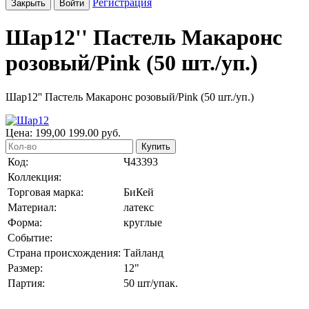
Регистрация
Закрыть
Войти
Шар12'' Пастель Макаронс
розовый/Pink (50 шт./уп.)
Шар12'' Пастель Макаронс розовый/Pink (50 шт./уп.)
Цена:
199,00
199.00
руб.
Купить
Код:
Ч43393
Коллекция:
Торговая марка:
БиКей
Материал:
латекс
Форма:
круглые
Событие:
Страна происхождения:
Тайланд
Размер:
12"
Партия:
50 шт/упак.