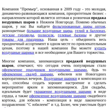
Компания "Премьер", основанная в 2009 году - это молодая,
динамично-развивающаяся компания, приоритетным бизнес -
направлением которой является оптовая и розничная
продажа
воздушных шаров
в Нижнем Новгороде. Помимо обычных
шаров, у нас Вы найдете
фольгированные шары оптом
,
разноцветные
большие воздушные шары
,
гелий в баллонах
,
детские гирлянды
,
полисилк
,
гелевые балоны
и другие
товары для праздника
. Наша цель - объединить весь
праздничный ассортимент в одном месте по привлекательным
ценам, поэтому в нашей компании Вы можете
купить
воздушные шарики
и все необходимое для Вашего торжества.
Многие компании, занимающиеся
продажей воздушных
шаров
, отмечают, что сегодня очень популярным стало
оформление праздников воздушными шарами
, будь то
оформление свадеб шарами
, юбилеев или Новогодних
корпоративных вечеров.
Воздушные шарики
и композиции из
них, способны создать хорошее настроение и сделать
мероприятие ярким и запоминающимся. Для свадьбы,
идеальным будет
украшение воздушными шарами
в виде
сердца, а также
оформление воздушными шарами
свадебного
кортежа, для юбилея - композиция в виде лаконичного
поздравления: "С юбилеем!" и т.д. Более, чем уместным будет