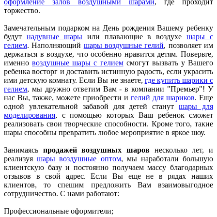
оформление залов воздушными шарами
, где проходит
торжество.
Замечательным подарком на День рождения Вашему ребенку
будут
надувные шары
или плавающие в воздухе
шары с
гелием
. Наполняющий
шары воздушные гелий
, позволяет им
держаться в воздухе, что особенно нравится детям. Поверьте,
именно
воздушные шары с гелием
смогут вызвать у Вашего
ребенка восторг и доставить истинную радость, если украсить
ими детскую комнату. Если Вы не знаете,
где купить шарики с
гелием
, мы дружно ответим Вам - в компании "Премьер"! У
нас Вы, также, можете приобрести и
гелий для шариков
. Еще
одной увлекательной забавой для детей станут
шары для
моделирования
, с помощью которых Ваш ребенок сможет
реализовать свои творческие способности. Кроме того, такие
шары способны превратить любое мероприятие в яркое шоу.
Занимаясь
продажей воздушных шаров
несколько лет, и
реализуя
шары воздушные оптом
, мы наработали большую
клиентскую базу и постоянно получаем массу благодарных
отзывов в свой адрес. Если Вы еще не в рядах наших
клиентов, то спешим предложить Вам взаимовыгодное
сотрудничество. С нами работают:
Профессиональные оформители;