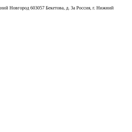
жний Новгород
603057
Бекетова, д. 3а
Россия
,
г. Нижний