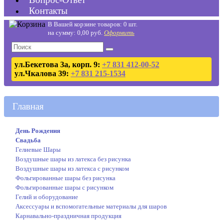
Контакты
В Вашей корзине товаров: 0 шт.
на сумму: 0,00 руб.
Оформить
ул.Бекетова 3а, корп. 9:
+7 831 412-00-52
ул.Чкалова 39:
+7 831 215-1534
Главная
День Рождения
Свадьба
Гелиевые Шары
Воздушные шары из латекса без рисунка
Воздушные шары из латекса с рисунком
Фольгированные шары без рисунка
Фольгированные шары с рисунком
Гелий и оборудование
Аксессуары и вспомогательные материалы для шаров
Карнавально-праздничная продукция