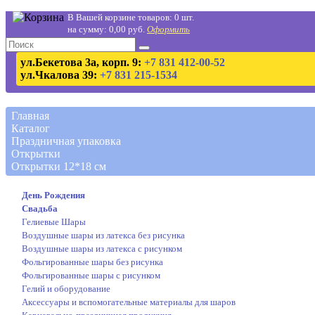
В Вашей корзине товаров: 0 шт.
на сумму: 0,00 руб.
Оформить
ул.Бекетова 3а, корп. 9:
+7 831 412-00-52
ул.Чкалова 39:
+7 831 215-1534
Главная
Каталог
Праздничная упаковка
Открытки
Открытки 12*18 см
День Рождения
Свадьба
Гелиевые Шары
Воздушные шары из латекса без рисунка
Воздушные шары из латекса с рисунком
Фольгированные шары без рисунка
Фольгированные шары с рисунком
Гелий и оборудование
Аксессуары и вспомогательные материалы для шаров