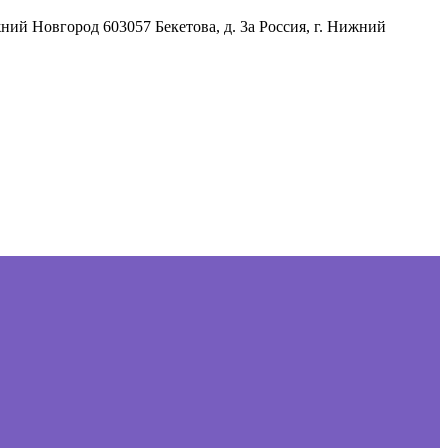
жний Новгород
603057
Бекетова, д. 3а
Россия
,
г. Нижний