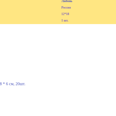
Любовь
Россия
12*18
1 шт.